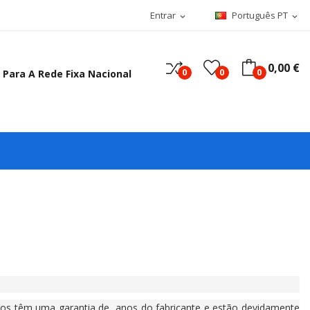
Entrar
Português PT
expand_more
expand_more
0,00 €
0
0
0
 Para A Rede Fixa Nacional
ntos têm uma garantia de anos do fabricante e estão devidamente