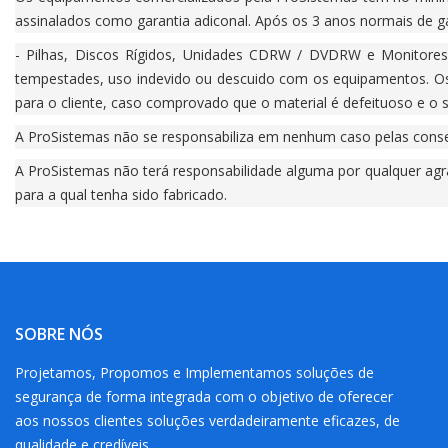
assinalados como garantia adiconal. Após os 3 anos normais de ga
- Pilhas, Discos Rígidos, Unidades CDRW / DVDRW e Monitores
tempestades, uso indevido ou descuido com os equipamentos. Os
para o cliente, caso comprovado que o material é defeituoso e o 
A ProSistemas não se responsabiliza em nenhum caso pelas consequ
A ProSistemas não terá responsabilidade alguma por qualquer agr
para a qual tenha sido fabricado.
SOBRE NÓS
Projetamos, Propomos e Implementamos soluções de
segurança de forma integrada com o objetivo de oferecer
aos nossos clientes soluções verdadeiramente eficazes, de
qualidade e credíveis.