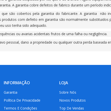
rantia. A garantia cobre defeitos de fabrico durante um período ind
 que são cobertos pela garantia do fabricante. A garantia não i
 produtos com defeito em garantia são normalmente substituidos p
seu uso tenha sido adequado.
ências ou avarias acidentais frutos de uma falha ou negligência.
avo pessoal, dano a propriedade ou qualquer outra perda baseada e
INFORMAÇÃO
LOJA
Garantia
Sobre Nós
Política De Privacidade
Novos Produtos
Termos E Condições
Top De Vendas