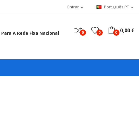
Entrar
Português PT
expand_more
expand_more
0,00 €
0
0
0
 Para A Rede Fixa Nacional