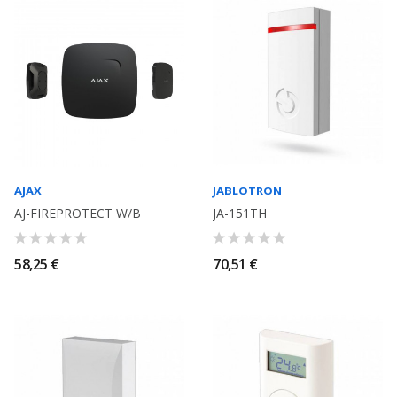
AJAX
JABLOTRON
AJ-FIREPROTECT W/B
JA-151TH
58,25 €
70,51 €