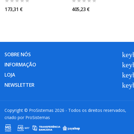
173,31 €
405,23 €
key
SOBRE NÓS
key
INFORMAÇÃO
key
LOJA
key
NEWSLETTER
Copyright © ProSistemas 2026 - Todos os direitos reservados,
criado por
ProSistemas