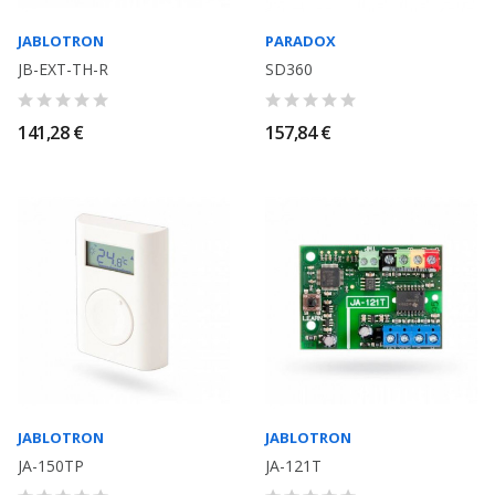
JABLOTRON
PARADOX
JB-EXT-TH-R
SD360
141,28 €
157,84 €
JABLOTRON
JABLOTRON
JA-150TP
JA-121T