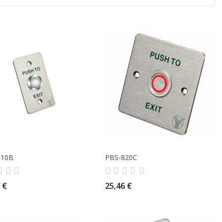
810B
PBS-820C
 €
25,46 €