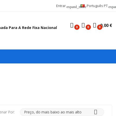
Entrar
Português PT
expand_more
expa
0,00 €
0
0
0
mada Para A Rede Fixa Nacional

enar Por:
Preço, do mais baixo ao mais alto