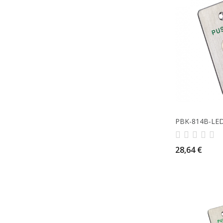
PBK-814B-LE
28,64 €