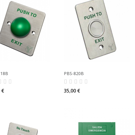
818B
PBS-820B
 €
35,00 €