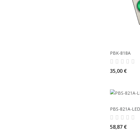
PBK-818A
35,00 €
PBS-821A-LE
58,87 €