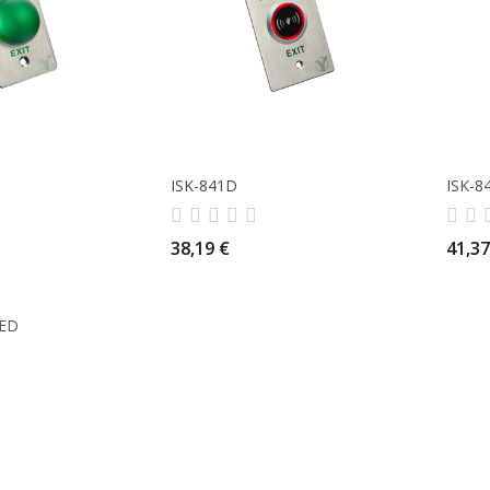
ISK-841D
ISK-8
38,19 €
41,37
D