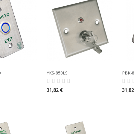
D
YKS-850LS
PBK-
31,82 €
31,82