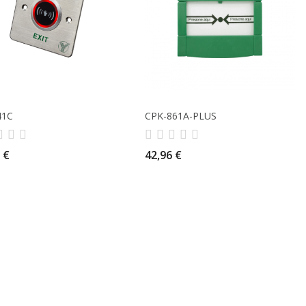
41C
CPK-861A-PLUS
 €
42,96 €