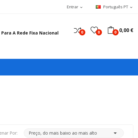
Entrar
Português PT
expand_more
expand_more
0,00 €
0
0
0
 Para A Rede Fixa Nacional

enar Por:
Preço, do mais baixo ao mais alto