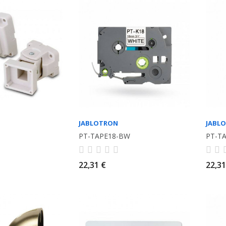
JABLOTRON
JABL
PT-TAPE18-BW
PT-T
22,31 €
22,31