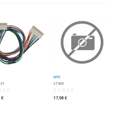
UTC
631
ST400
 €
17,98 €