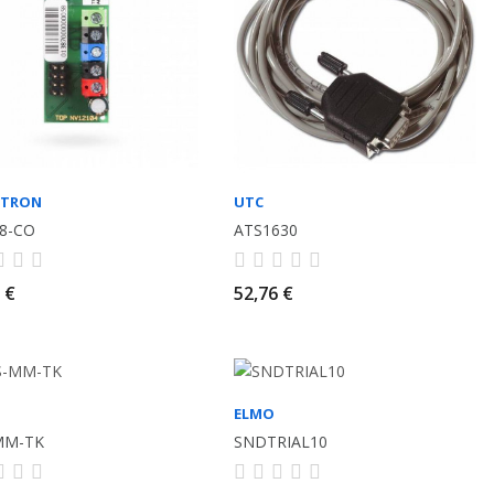
OTRON
UTC
8-CO
ATS1630
 €
52,76 €
ELMO
MM-TK
SNDTRIAL10