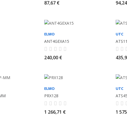
87,67 €
94,24
ELMO
UTC
ANT4GEXA15
ATS1
240,00 €
435,9
ELMO
UTC
-MM
PRX128
ATS45
1 266,71 €
1 575