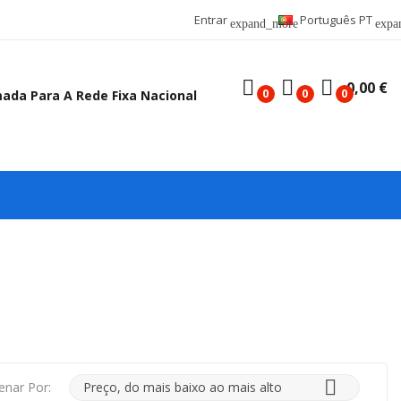
Entrar
Português PT
expand_more
expa
0,00 €
0
0
0
mada Para A Rede Fixa Nacional

enar Por:
Preço, do mais baixo ao mais alto