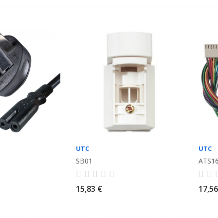
UTC
UTC
SB01
ATS1
15,83 €
17,56