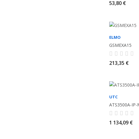
53,80 €
ELMO
GSMEXA15
213,35 €
UTC
ATS3500A-IP
1 134,09 €