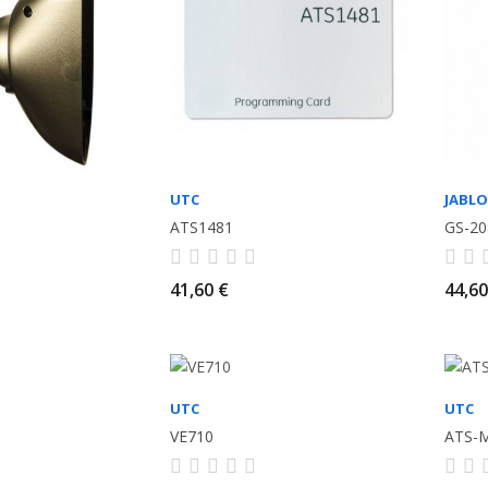
UTC
JABL
ATS1481
GS-20
41,60 €
44,60
UTC
UTC
VE710
ATS-