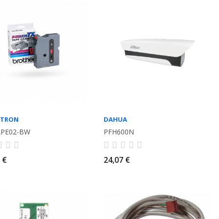
OTRON
DAHUA
APE02-BW
PFH600N
 €
24,07 €