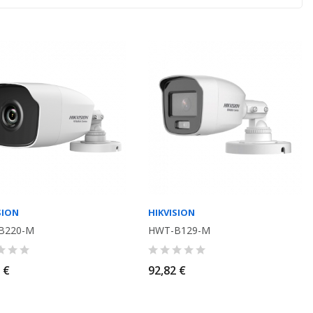
SION
HIKVISION
B220-M
HWT-B129-M
 €
92,82 €