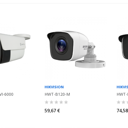
HIKVISION
HIKVI
VI-6000
HWT-B120-M
HWT-
59,67 €
74,58