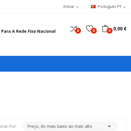
Entrar
Português PT
expand_more
expand_more
0,00 €
0
0
0
 Para A Rede Fixa Nacional

enar Por:
Preço, do mais baixo ao mais alto