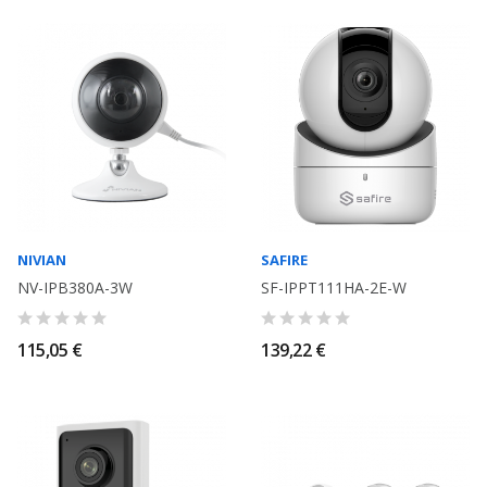
NIVIAN
SAFIRE
NV-IPB380A-3W
SF-IPPT111HA-2E-W
115,05 €
139,22 €