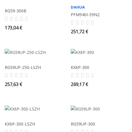
DAHUA
RG59-300B
PFM940I-59N2
173,04 €
251,72 €
RG59UP-250-LSZH
KX6P-300
257,63 €
269,17 €
KX6P-300-LSZH
RG59UP-300