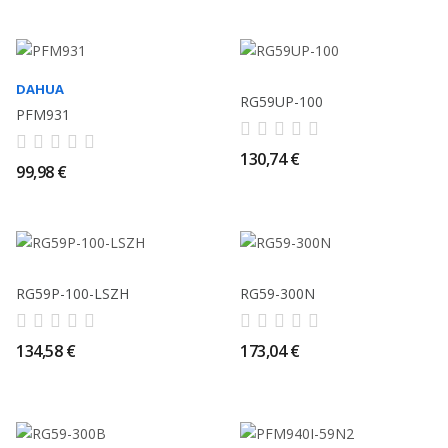
DAHUA
RG59UP-100
PFM931
130,74 €
99,98 €
RG59P-100-LSZH
RG59-300N
134,58 €
173,04 €