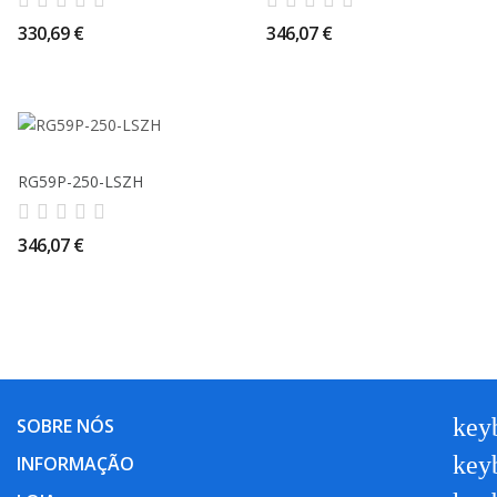
330,69 €
346,07 €
RG59P-250-LSZH
346,07 €
key
SOBRE NÓS
key
INFORMAÇÃO