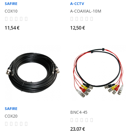
SAFIRE
A-CCTV
COX10
A-COAXIAL-10M
11,54 €
12,50 €
SAFIRE
BNC4-45
COX20
23,07 €