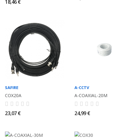
18,46 €
SAFIRE
A-CCTV
COX20A
A-COAXIAL-20M
23,07 €
24,99 €