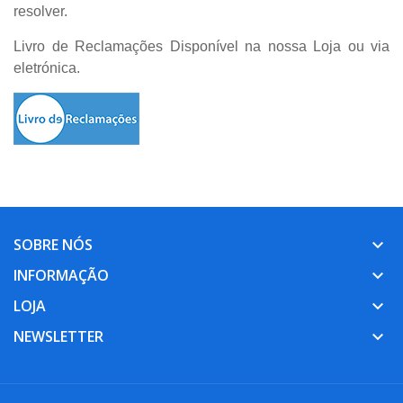
resolver.
Livro de Reclamações Disponível na nossa Loja ou via
eletrónica.
SOBRE NÓS
keyboard_arrow_down
INFORMAÇÃO
keyboard_arrow_down
LOJA
keyboard_arrow_down
NEWSLETTER
keyboard_arrow_down